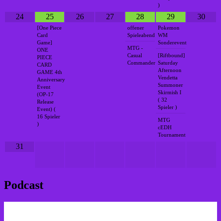
)
24
25
26
27
28
29
30
[One Piece
offener
Pokemon
Card
Spieleabend
WM
Game]
Sonderevent
MTG -
ONE
Casual
[Riftbound]
PIECE
Commander
Saturday
CARD
Afternoon
GAME 4th
Vendetta
Anniversary
Summoner
Event
Skirmish I
(OP-17
( 32
Release
Spieler )
Event) (
16 Spieler
MTG
)
cEDH
Tournament
31
Podcast