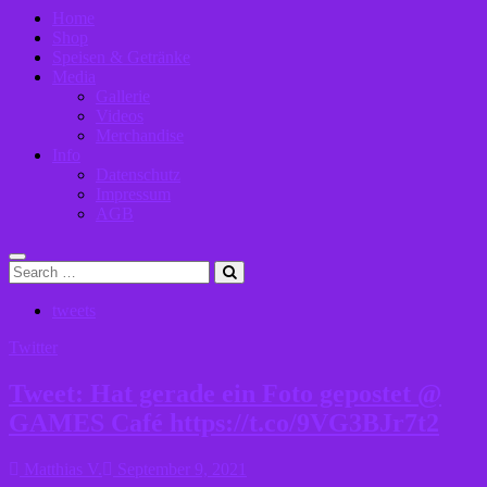
Home
Shop
Speisen & Getränke
Media
Gallerie
Videos
Merchandise
Info
Datenschutz
Impressum
AGB
Search
tweets
Twitter
Tweet: Hat gerade ein Foto gepostet @
GAMES Café https://t.co/9VG3BJr7t2
Matthias V.
September 9, 2021