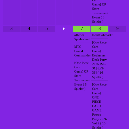
Card
Game] OP
Store
Tournament
Event ( 8
Spieler )
3
4
5
7
8
9
6
offener
NerdFlohmarkt
Spieleabend
[One Piece
MTG -
Card
Casual
Game]
Commander
Beginners
Deck Party
[One Piece
2026 [ST-
Card
31]~[ST-
Game] OP
36] ( 16
Store
Spieler )
Tournament
Event ( 8
[One Piece
Spieler )
Card
Game]
ONE
PIECE
CARD
GAME
Pirates
Party 2026
Vol.2 ( 15
Spieler )