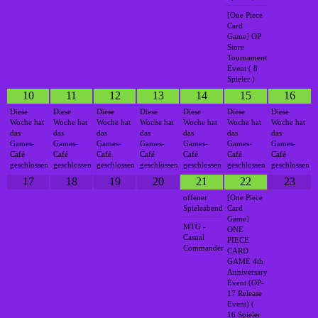
[One Piece
Card
Game] OP
Store
Tournament
Event ( 8
Spieler )
10
11
12
13
14
15
16
Diese
Diese
Diese
Diese
Diese
Diese
Diese
Woche hat
Woche hat
Woche hat
Woche hat
Woche hat
Woche hat
Woche hat
das
das
das
das
das
das
das
Games-
Games-
Games-
Games-
Games-
Games-
Games-
Café
Café
Café
Café
Café
Café
Café
geschlossen
geschlossen
geschlossen
geschlossen
geschlossen
geschlossen
geschlossen
17
18
19
20
21
22
23
offener
[One Piece
Spieleabend
Card
Game]
MTG -
ONE
Casual
PIECE
Commander
CARD
GAME 4th
Anniversary
Event (OP-
17 Release
Event) (
16 Spieler