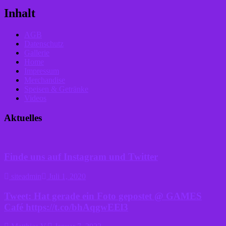
Inhalt
AGB
Datenschutz
Gallerie
Home
Impressum
Merchandise
Speisen & Getränke
Videos
Aktuelles
Finde uns auf Instagram und Twitter
siteadmin
Juli 1, 2020
Tweet: Hat gerade ein Foto gepostet @ GAMES
Café https://t.co/bhAqgwEEl3