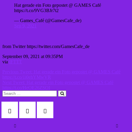
Hat gerade ein Foto gepostet @ GAMES Café
https://t.co/9VG3BJr7t2
— Games_Café (@GamesCafe_de)
Sep 9, 2021
from Twitter https://twitter.com/GamesCafe_de
September 09, 2021 at 09:35PM
via
IFTTT
Beitragsnavigation
Previous
Previous
Tweet: Hat gerade ein Foto gepostet @ GAMES Café
post:
https://t.co/1i0ehYMwVR
Next
Next
Tweet: Hat gerade ein Foto gepostet @ GAMES Café
post:
https://t.co/HeOE26ZSOI
Search