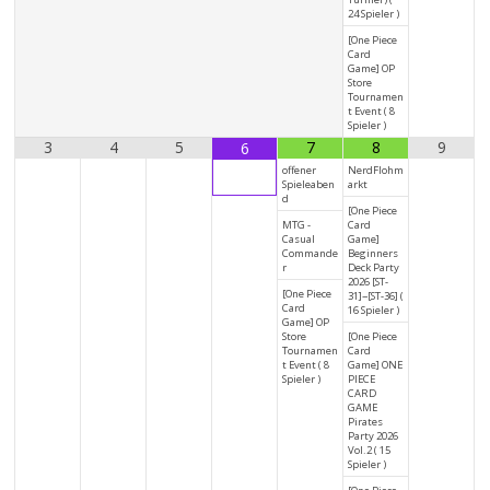
24 Spieler )
[One Piece
Card
Game] OP
Store
Tournamen
t Event ( 8
Spieler )
3
4
5
7
8
9
6
offener
NerdFlohm
Spieleaben
arkt
d
[One Piece
MTG -
Card
Casual
Game]
Commande
Beginners
r
Deck Party
2026 [ST-
[One Piece
31]~[ST-36] (
Card
16 Spieler )
Game] OP
Store
[One Piece
Tournamen
Card
t Event ( 8
Game] ONE
Spieler )
PIECE
CARD
GAME
Pirates
Party 2026
Vol.2 ( 15
Spieler )