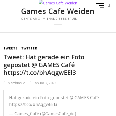
Skip
M
to
Games Cafe Weiden
E
content
N
GEHTS AMOI MITNAND EBBS SPUIN
U
B
U
T
T
TWEETS
TWITTER
O
Tweet: Hat gerade ein Foto
N
gepostet @ GAMES Café
https://t.co/bhAqgwEEl3
Matthias V.
Januar 7, 2022
Hat gerade ein Foto gepostet @ GAMES Café
https://t.co/bhAqgwEEl3
— Games_Café (@GamesCafe_de)