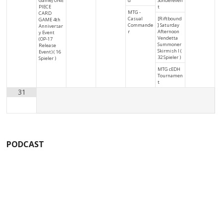
Game] ONE
d
Sondereven
PIECE
t
MTG -
CARD
Casual
[Riftbound
GAME 4th
Commande
] Saturday
Anniversar
r
Afternoon
y Event
Vendetta
(OP-17
Summoner
Release
Skirmish I (
Event) ( 16
32 Spieler )
Spieler )
MTG cEDH
Tournamen
t
31
PODCAST