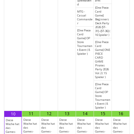
Spieleaben
arkt
d
[One Piece
MTG -
Card
Casual
Game]
Commande
Beginners
r
Deck Party
2026 [ST-
[One Piece
31]~[ST-36] (
Card
16 Spieler )
Game] OP
Store
[One Piece
Tournamen
Card
t Event ( 8
Game] ONE
Spieler )
PIECE
CARD
GAME
Pirates
Party 2026
Vol.2 ( 15
Spieler )
[One Piece
Card
Game] OP
Store
Tournamen
t Event ( 8
Spieler )
11
12
13
14
15
16
10
Diese
Diese
Diese
Diese
Diese
Diese
Diese
Woche hat
Woche hat
Woche hat
Woche hat
Woche hat
Woche hat
Woche hat
das
das
das
das
das
das
das
Games-
Games-
Games-
Games-
Games-
Games-
Games-