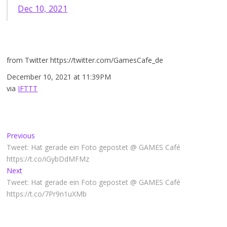
Dec 10, 2021
from Twitter https://twitter.com/GamesCafe_de
December 10, 2021 at 11:39PM
via
IFTTT
Beitragsnavigation
Previous
Previous
post:
Tweet: Hat gerade ein Foto gepostet @ GAMES Café
https://t.co/iGybDdMFMz
Next
Next
post:
Tweet: Hat gerade ein Foto gepostet @ GAMES Café
https://t.co/7Pr9n1uXMb