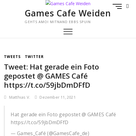
Skip
M
to
Games Cafe Weiden
E
content
N
GEHTS AMOI MITNAND EBBS SPUIN
U
B
U
T
T
TWEETS
TWITTER
O
Tweet: Hat gerade ein Foto
N
gepostet @ GAMES Café
https://t.co/59jbDmDFfD
Matthias V.
Dezember 11, 2021
Hat gerade ein Foto gepostet @ GAMES Café
https://t.co/59jbDmDFfD
— Games_Café (@GamesCafe_de)