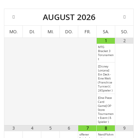
AUGUST
2026
MO.
DI.
MI.
DO.
FR.
SA.
SO.
1
2
MTG
Bracket 3
Torunamen
t
[Disney
Lorcana]
Ein Deck -
Eine Welt
(Franchise
Turnier) (
24 Spieler )
[One Piece
Card
Game] OP
Store
Tournamen
t Event ( 8
Spieler )
3
4
5
6
7
8
9
offener
NerdFlohm