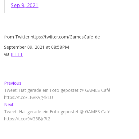
Sep 9, 2021
from Twitter https://twitter.com/GamesCafe_de
September 09, 2021 at 08:58PM
via
IFTTT
Beitragsnavigation
Previous
Previous
post:
Tweet: Hat gerade ein Foto gepostet @ GAMES Café
https://t.co/LBvKVg4kLU
Next
Next
post:
Tweet: Hat gerade ein Foto gepostet @ GAMES Café
https://t.co/9VG3BJr7t2