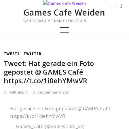
Skip
M
to
Games Cafe Weiden
E
content
N
GEHTS AMOI MITNAND EBBS SPUIN
U
B
U
T
T
TWEETS
TWITTER
O
Tweet: Hat gerade ein Foto
N
gepostet @ GAMES Café
https://t.co/1i0ehYMwVR
Matthias V.
September 9, 2021
Hat gerade ein Foto gepostet @ GAMES Café
https://t.co/1i0ehYMwVR
— Games_Café (@GamesCafe_de)