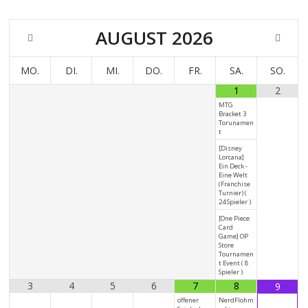
AUGUST
2026
MO.
DI.
MI.
DO.
FR.
SA.
SO.
1
2
MTG
Bracket 3
Torunamen
t
[Disney
Lorcana]
Ein Deck -
Eine Welt
(Franchise
Turnier) (
24 Spieler )
[One Piece
Card
Game] OP
Store
Tournamen
t Event ( 8
Spieler )
3
4
5
6
7
8
9
offener
NerdFlohm