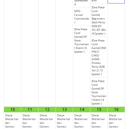
Spieleaben
arkt
d
[One Piece
MTG -
Card
Casual
Game]
Commande
Beginners
r
Deck Party
2026 [ST-
[One Piece
31]~[ST-36] (
Card
16 Spieler )
Game] OP
Store
[One Piece
Tournamen
Card
t Event ( 8
Game] ONE
Spieler )
PIECE
CARD
GAME
Pirates
Party 2026
Vol.2 ( 15
Spieler )
[One Piece
Card
Game] OP
Store
Tournamen
t Event ( 8
Spieler )
10
11
12
13
14
15
16
Diese
Diese
Diese
Diese
Diese
Diese
Diese
Woche hat
Woche hat
Woche hat
Woche hat
Woche hat
Woche hat
Woche hat
das
das
das
das
das
das
das
Games-
Games-
Games-
Games-
Games-
Games-
Games-