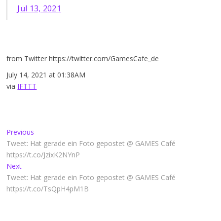
Jul 13, 2021
from Twitter https://twitter.com/GamesCafe_de
July 14, 2021 at 01:38AM
via
IFTTT
Beitragsnavigation
Previous
Previous
post:
Tweet: Hat gerade ein Foto gepostet @ GAMES Café
https://t.co/JzixK2NYnP
Next
Next
post:
Tweet: Hat gerade ein Foto gepostet @ GAMES Café
https://t.co/TsQpH4pM1B