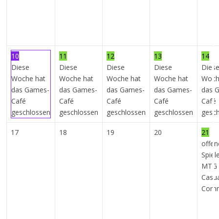
10
11
12
13
14
Diese
Diese
Diese
Diese
Dies
Woche hat
Woche hat
Woche hat
Woche hat
Woch
das Games-
das Games-
das Games-
das Games-
das 
Café
Café
Café
Café
Café
geschlossen
geschlossen
geschlossen
geschlossen
gesc
17
18
19
20
21
offen
Spiel
MTG 
Casu
Com