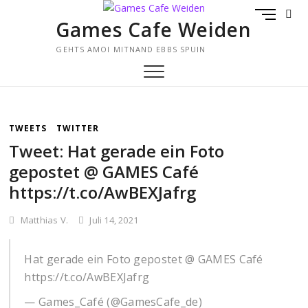
Skip
M
to
Games Cafe Weiden
E
content
N
GEHTS AMOI MITNAND EBBS SPUIN
U
B
U
T
T
TWEETS
TWITTER
O
Tweet: Hat gerade ein Foto
N
gepostet @ GAMES Café
https://t.co/AwBEXJafrg
Matthias V.
Juli 14, 2021
Hat gerade ein Foto gepostet @ GAMES Café
https://t.co/AwBEXJafrg
— Games_Café (@GamesCafe_de)