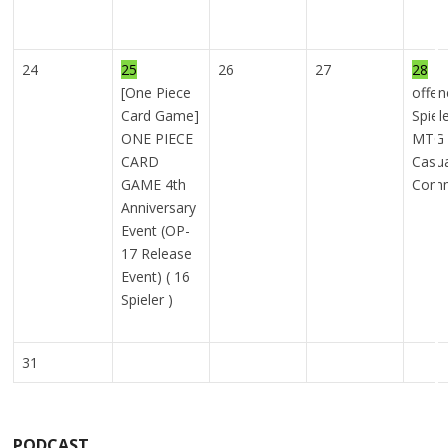
24
25
26
27
28
[One Piece
offen
Card Game]
Spiel
ONE PIECE
MTG 
CARD
Casu
GAME 4th
Com
Anniversary
Event (OP-
17 Release
Event) ( 16
Spieler )
31
PODCAST