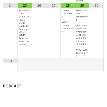
Spieler )
24
25
26
27
28
29
30
[One Piece
offener
Pokemon
Card
Spieleaben
WM
Game] ONE
d
Sondereven
PIECE
t
MTG -
CARD
Casual
[Riftbound
GAME 4th
Commande
] Saturday
Anniversar
r
Afternoon
y Event
Vendetta
(OP-17
Summoner
Release
Skirmish I (
Event) ( 16
32 Spieler )
Spieler )
MTG cEDH
Tournamen
t
31
PODCAST