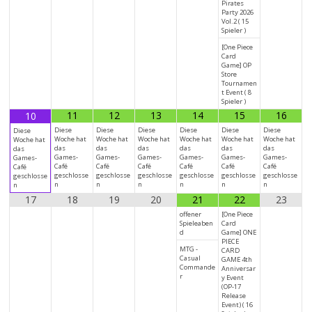
Pirates
Party 2026
Vol.2 ( 15
Spieler )
[One Piece
Card
Game] OP
Store
Tournamen
t Event ( 8
Spieler )
11
12
13
14
15
16
10
Diese
Diese
Diese
Diese
Diese
Diese
Diese
Woche hat
Woche hat
Woche hat
Woche hat
Woche hat
Woche hat
Woche hat
das
das
das
das
das
das
das
Games-
Games-
Games-
Games-
Games-
Games-
Games-
Café
Café
Café
Café
Café
Café
Café
geschlosse
geschlosse
geschlosse
geschlosse
geschlosse
geschlosse
geschlosse
n
n
n
n
n
n
n
17
18
19
20
21
22
23
offener
[One Piece
Spieleaben
Card
d
Game] ONE
PIECE
MTG -
CARD
Casual
GAME 4th
Commande
Anniversar
r
y Event
(OP-17
Release
Event) ( 16